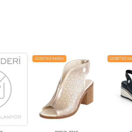
ÜCRETSIZ KARGO
ÜCRETSIZ K
 EKLE
FAVORILERE EKLE
ELE
ÜRÜN İNCELE