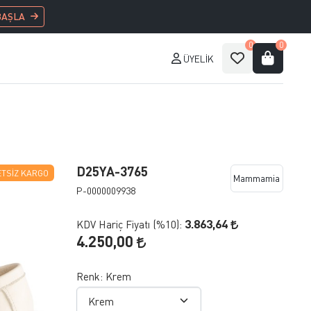
BAŞLA
0
0
ÜYELIK
D25YA-3765
TSIZ KARGO
Mammamia
P-0000009938
3.863,64
KDV Hariç Fiyatı (
%10
):
4.250,00
Renk:
Krem