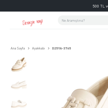
500 TL v
Ana Sayfa
Ayakkabı
D25YA-3765