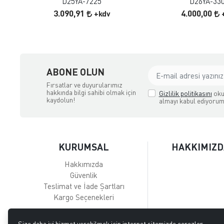
D25YA-7225
D26YA-33
3.090,91
4.000,00
+kdv
ABONE OLUN
Fırsatlar ve duyurularımız
hakkında bilgi sahibi olmak için
Gizlilik politikasını
oku
kaydolun!
almayı kabul ediyorum
KURUMSAL
HAKKIMIZD
Hakkımızda
Güvenlik
Teslimat ve İade Şartları
Kargo Seçenekleri
Size daha iyi hizmet verebilmek için internet sitemizde çerezler