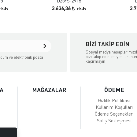
05
D25YS-2915
3.636,36
3.
+kdv
+kdv
BIZI TAKIP EDIN
Sosyal medya hesaplarımız
bizi takip edin, en yeni ürünle
dum ve elektronik posta
kaçırmayın!
.
A
MAĞAZALAR
ÖDEME
Gizlilik Politikası
Kullanım Koşulları
Ödeme Seçenekleri
Satış Sözleşmesi