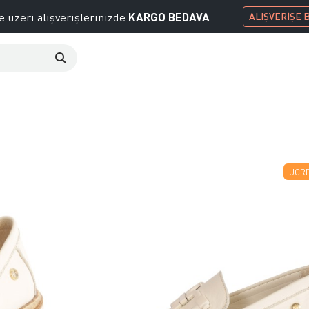
KARGO BEDAVA
e üzeri alışverişlerinizde
ALIŞVERİŞE 
ÜCRE