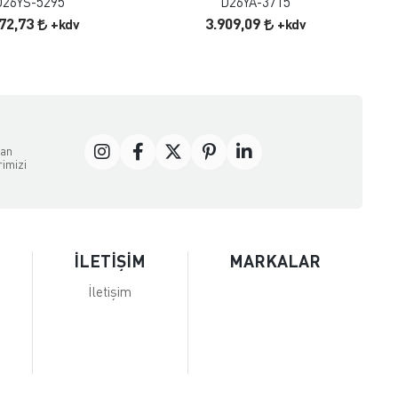
D26YS-5295
D26YA-3715
772,73
3.909,09
+kdv
+kdv
dan
rimizi
İLETİŞİM
MARKALAR
İletişim