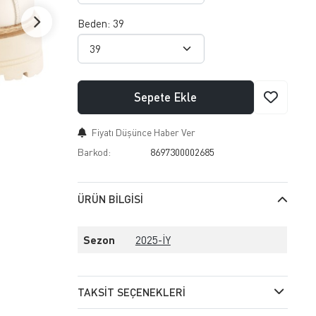
Beden:
39
Sepete Ekle
Fiyatı Düşünce Haber Ver
Barkod:
8697300002685
ÜRÜN BILGISI
Sezon
2025-İY
TAKSIT SEÇENEKLERI