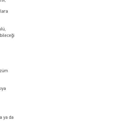
nlara
lü,
bileceği
çözüm
cıya
a ya da