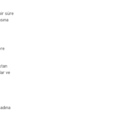
bir süre
asına
ere
ktan
dar ve
 adına