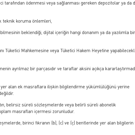
ketici tarafından ödenmesi veya sağlanması gereken depozitolar ya da 
ecek teknik koruma önlemleri,
 bilmesinin beklendiği, dijital içeriğin hangi donanım ya da yazılımla bir
rını Tüketici Mahkemesine veya Tüketici Hakem Heyetine yapabilecekl
leşmenin ayrılmaz bir parçasıdır ve taraflar aksini açıkça kararlaştırma
nde yer alan ek masraflara ilişkin bilgilendirme yükümlülüğünü yerine
eğildir.
tın, belirsiz süreli sözleşmelerde veya belirli süreli abonelik
oplam masrafları içermesi zorunludur.
elerde, birinci fıkranın (b), (c) ve (ç) bentlerinde yer alan bilgilerin