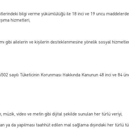
 bentlerindeki bilgi verme yükümlülüğü ile 18 inci ve 19 uncu maddelerde
şıma hizmetleri,
ımı gibi ailelerin ve kişilerin desteklenmesine yönelik sosyal hizmetle
6502 sayılı Tüketicinin Korunması Hakkında Kanunun 48 inci ve 84 ün
, müzik, video ve metin gibi dijital şekilde sunulan her türlü veriyi,
lan ya da yapılması taahhüt edilen mal sağlama dışındaki her türlü tük