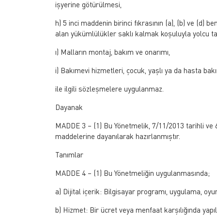
işyerine götürülmesi,
h) 5 inci maddenin birinci fıkrasının (a), (b) ve (d)
alan yükümlülükler saklı kalmak koşuluyla yolcu ta
ı) Malların montaj, bakım ve onarımı,
i) Bakımevi hizmetleri, çocuk, yaşlı ya da hasta bak
ile ilgili sözleşmelere uygulanmaz.
Dayanak
MADDE 3 – (1) Bu Yönetmelik, 7/11/2013 tarihli ve 
maddelerine dayanılarak hazırlanmıştır.
Tanımlar
MADDE 4 – (1) Bu Yönetmeliğin uygulanmasında;
a) Dijital içerik: Bilgisayar programı, uygulama, oyun
b) Hizmet: Bir ücret veya menfaat karşılığında yapı