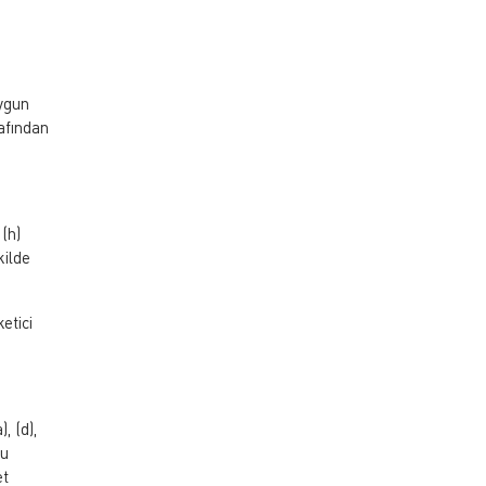
uygun
rafından
 (h)
kilde
etici
, (d),
su
et