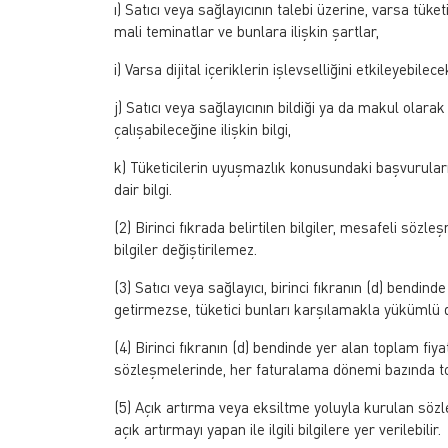
ı) Satıcı veya sağlayıcının talebi üzerine, varsa tü
mali teminatlar ve bunlara ilişkin şartlar,
i) Varsa dijital içeriklerin işlevselliğini etkileyebil
j) Satıcı veya sağlayıcının bildiği ya da makul olarak
çalışabileceğine ilişkin bilgi,
k) Tüketicilerin uyuşmazlık konusundaki başvurula
dair bilgi.
(2) Birinci fıkrada belirtilen bilgiler, mesafeli söz
bilgiler değiştirilemez.
(3) Satıcı veya sağlayıcı, birinci fıkranın (d) bendi
getirmezse, tüketici bunları karşılamakla yükümlü d
(4) Birinci fıkranın (d) bendinde yer alan toplam fiya
sözleşmelerinde, her faturalama dönemi bazında t
(5) Açık artırma veya eksiltme yoluyla kurulan sözleşm
açık artırmayı yapan ile ilgili bilgilere yer verilebilir.