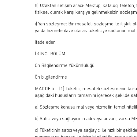
h) Uzaktan iletişim aracı: Mektup, katalog, telefon, 
fiziksel olarak karşı karşıya gelinmeksizin sözleş
ı) Yan sözleşme: Bir mesafeli sözleşme ile ilişkili 
ya da hizmete ilave olarak tüketiciye sağlanan mal
ifade eder.
İKİNCİ BÖLÜM
Ön Bilgilendirme Yükümlülüğü
Ön bilgilendirme
MADDE 5 – (1) Tüketici, mesafeli sözleşmenin kurul
aşağıdaki hususların tamamını içerecek şekilde satıc
a) Sözleşme konusu mal veya hizmetin temel nitelik
b) Satıcı veya sağlayıcının adı veya unvanı, varsa
c) Tüketicinin satıcı veya sağlayıcı ile hızlı bir şeki
numarası ve benzeri iletişim bilgileri ile varsa satı