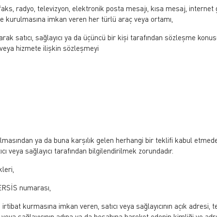
faks, radyo, televizyon, elektronik posta mesajı, kısa mesaj, internet 
me kurulmasına imkan veren her türlü araç veya ortamı,
olarak satıcı, sağlayıcı ya da üçüncü bir kişi tarafından sözleşme konu
 veya hizmete ilişkin sözleşmeyi
masından ya da buna karşılık gelen herhangi bir teklifi kabul etmed
ı veya sağlayıcı tarafından bilgilendirilmek zorundadır.
leri,
 MERSİS numarası,
lde irtibat kurmasına imkan veren, satıcı veya sağlayıcının açık adresi, t
cı veya sağlayıcının adına ya da hesabına hareket edenin kimliği ve adr