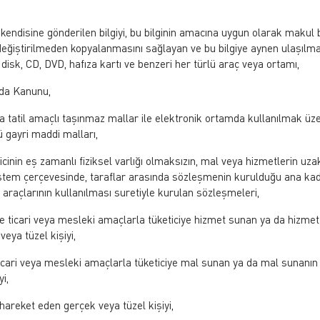
ya kendisine gönderilen bilgiyi, bu bilginin amacına uygun olarak makul 
değiştirilmeden kopyalanmasını sağlayan ve bu bilgiye aynen ulaşılm
disk, CD, DVD, hafıza kartı ve benzeri her türlü araç veya ortamı,
nda Kanunu,
eya tatil amaçlı taşınmaz mallar ile elektronik ortamda kullanılmak üz
ü gayri maddi malları,
ticinin eş zamanlı fiziksel varlığı olmaksızın, mal veya hizmetlerin uza
stem çerçevesinde, taraflar arasında sözleşmenin kurulduğu ana ka
araçlarının kullanılması suretiyle kurulan sözleşmeleri,
ere ticari veya mesleki amaçlarla tüketiciye hizmet sunan ya da hizmet
eya tüzel kişiyi,
 ticari veya mesleki amaçlarla tüketiciye mal sunan ya da mal sunanın
i,
hareket eden gerçek veya tüzel kişiyi,