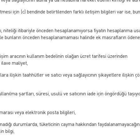
etmesi için (c) bendinde belirtilenden farklı iletişim bilgileri var ise, bu
ı, niteliği itibariyle önceden hesaplanamıyorsa fiyatın hesaplanma usu
 ile bunların önceden hesaplanamaması halinde ek masrafların ödene
im aracının kullanım bedelinin olağan ücret tarifesi üzerinden
ilave maliyet,
unlara ilişkin taahhütler ve satıcı veya sağlayıcının şikayetlere ilişkin 
nılma şartları, süresi, usulü ve satıcının iade için öngördüğü taşıyı
marası veya elektronik posta bilgileri,
amadığı durumlarda, tüketicinin cayma hakkından faydalanamayacağın
n bilgi,