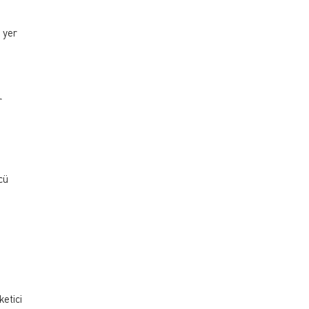
 yer
r
cü
etici