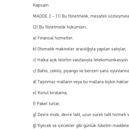
Kapsam
MADDE 2 – (1) Bu Yönetmelik, mesafeli sözleşmele
(2) Bu Yönetmelik hükümleri;
a) Finansal hizmetler,
b) Otomatik makineler aracılığıyla yapılan satışlar,
c) Halka açık telefon vasıtasıyla telekomünikasyon 
ç) Bahis, çekiliş, piyango ve benzeri şans oyunlarına 
d) Taşınmaz malların veya bu mallara ilişkin haklar
e) Konut kiralama,
f) Paket turlar,
g) Devre mülk, devre tatil, uzun süreli tatil hizmeti
ğ) Yiyecek ve içecekler gibi günlük tüketim maddeler