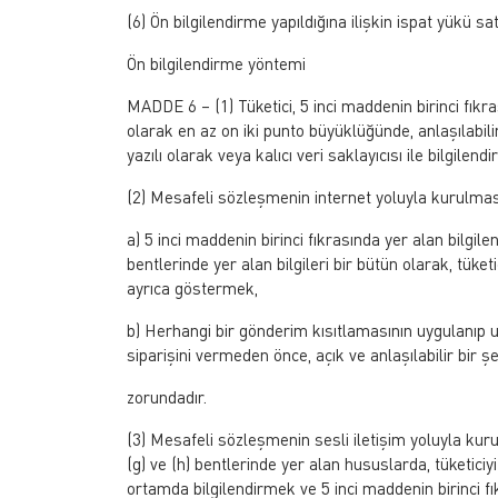
(6) Ön bilgilendirme yapıldığına ilişkin ispat yükü satı
Ön bilgilendirme yöntemi
MADDE 6 – (1) Tüketici, 5 inci maddenin birinci fıkr
olarak en az on iki punto büyüklüğünde, anlaşılabilir 
yazılı olarak veya kalıcı veri saklayıcısı ile bilgilend
(2) Mesafeli sözleşmenin internet yoluyla kurulması 
a) 5 inci maddenin birinci fıkrasında yer alan bilgile
bentlerinde yer alan bilgileri bir bütün olarak, tü
ayrıca göstermek,
b) Herhangi bir gönderim kısıtlamasının uygulanıp u
siparişini vermeden önce, açık ve anlaşılabilir bir ş
zorundadır.
(3) Mesafeli sözleşmenin sesli iletişim yoluyla kurulm
(g) ve (h) bentlerinde yer alan hususlarda, tüketici
ortamda bilgilendirmek ve 5 inci maddenin birinci f