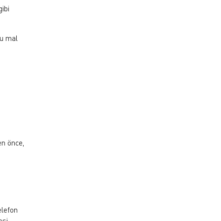
gibi
su mal
en önce,
elefon
esi,