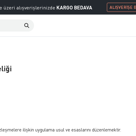
KARGO BEDAVA
e üzeri alışverişlerinizde
ALIŞVERİŞE 
liği
leşmelere ilişkin uygulama usul ve esaslarını düzenlemektir.