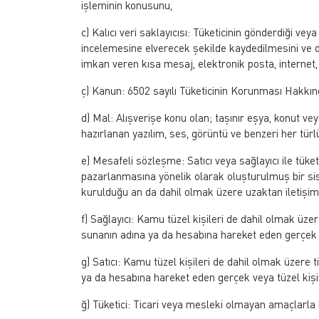
işleminin konusunu,
c) Kalıcı veri saklayıcısı: Tüketicinin gönderdiği ve
incelemesine elverecek şekilde kaydedilmesini ve 
imkan veren kısa mesaj, elektronik posta, internet, 
ç) Kanun: 6502 sayılı Tüketicinin Korunması Hakkı
d) Mal: Alışverişe konu olan; taşınır eşya, konut v
hazırlanan yazılım, ses, görüntü ve benzeri her türl
e) Mesafeli sözleşme: Satıcı veya sağlayıcı ile tüke
pazarlanmasına yönelik olarak oluşturulmuş bir si
kurulduğu an da dahil olmak üzere uzaktan iletişim 
f) Sağlayıcı: Kamu tüzel kişileri de dahil olmak üz
sunanın adına ya da hesabına hareket eden gerçek v
g) Satıcı: Kamu tüzel kişileri de dahil olmak üzere
ya da hesabına hareket eden gerçek veya tüzel kişiy
ğ) Tüketici: Ticari veya mesleki olmayan amaçlarla 