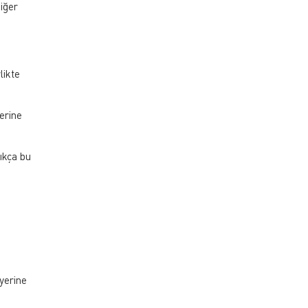
diğer
likte
erine
dıkça bu
 yerine