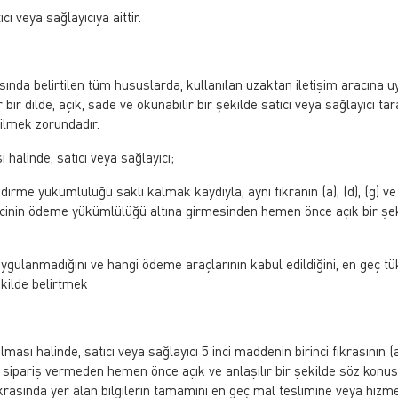
cı veya sağlayıcıya aittir.
asında belirtilen tüm hususlarda, kullanılan uzaktan iletişim aracına 
bir dilde, açık, sade ve okunabilir bir şekilde satıcı veya sağlayıcı ta
irilmek zorundadır.
halinde, satıcı veya sağlayıcı;
ndirme yükümlülüğü saklı kalmak kaydıyla, aynı fıkranın (a), (d), (g) ve
keticinin ödeme yükümlülüğü altına girmesinden hemen önce açık bir şe
ygulanmadığını ve hangi ödeme araçlarının kabul edildiğini, en geç tük
ekilde belirtmek
ası halinde, satıcı veya sağlayıcı 5 inci maddenin birinci fıkrasının (a)
yi sipariş vermeden hemen önce açık ve anlaşılır bir şekilde söz konu
ıkrasında yer alan bilgilerin tamamını en geç mal teslimine veya hizm