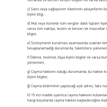
ç) Satıcı veya sağlayıcının tüketicinin şikayetlerini il
ilişkin bilgi,
d) Mal veya hizmetin tüm vergiler dahil toplam fiyat
varsa tüm nakliye, teslim ve benzeri ek masraflar
bilgisi,
e) Sözleşmenin kurulması aşamasında uzaktan iletiş
hesaplanamadığı durumlarda, tüketicilere yüklenen 
f) Ödeme, teslimat, ifaya ilişkin bilgiler ile varsa b
yöntemleri,
g) Cayma hakkının olduğu durumlarda, bu hakkın kulla
ilişkin bilgiler,
ğ) Cayma bildiriminin yapılacağı açık adres, faks nu
h) 15 inci madde uyarınca cayma hakkının kullanıl
hangi koşullarda cayma hakkını kaybedeceğine ilişki