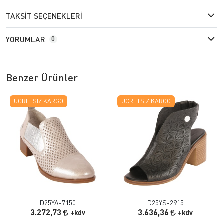
TAKSIT SEÇENEKLERI
YORUMLAR
0
Benzer Ürünler
ÜCRETSIZ KARGO
ÜCRETSIZ KARGO
D25YA-7150
D25YS-2915
3.272,73
3.636,36
+kdv
+kdv