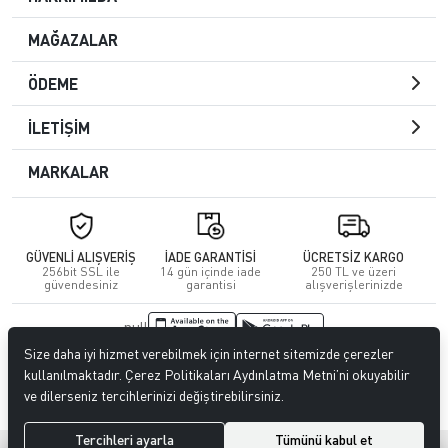
MAĞAZALAR
ÖDEME
İLETİŞİM
MARKALAR
GÜVENLİ ALIŞVERİŞ
İADE GARANTİSİ
ÜCRETSİZ KARGO
256bit SSL ile
14 gün içinde iade
250 TL ve üzeri
güvendesiniz
garantisi
alışverişlerinizde
null
Size daha iyi hizmet verebilmek için internet sitemizde çerezler
© 2023
CENGİZ DERİ
. Tüm hakları saklıdır.
kullanılmaktadır. Çerez Politikaları Aydınlatma Metni’ni okuyabilir
ve dilerseniz tercihlerinizi değiştirebilirsiniz.
Tercihleri ayarla
Tümünü kabul et
®
Hipotenüs
Yeni Nesil E-Ticaret Sistemleri ile Hazırlanmıştır.