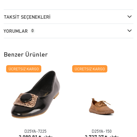
TAKSIT SEÇENEKLERI
YORUMLAR
0
Benzer Ürünler
ÜCRETSIZ KARGO
ÜCRETSIZ KARGO
D25YA-7225
D25YA-150
3.090,91
2.727,27