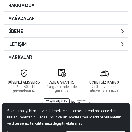
HAKKIMIZDA
MAĞAZALAR
ÖDEME
İLETİŞİM
MARKALAR
GÜVENLİ ALIŞVERİŞ
İADE GARANTİSİ
ÜCRETSİZ KARGO
256bit SSL ile
14 gün içinde iade
250 TL ve üzeri
güvendesiniz
garantisi
alışverişlerinizde
null
Size daha iyi hizmet verebilmek için internet sitemizde çerezler
© 2023
CENGİZ DERİ
. Tüm hakları saklıdır.
kullanılmaktadır. Çerez Politikaları Aydınlatma Metni’ni okuyabilir
ve dilerseniz tercihlerinizi değiştirebilirsiniz.