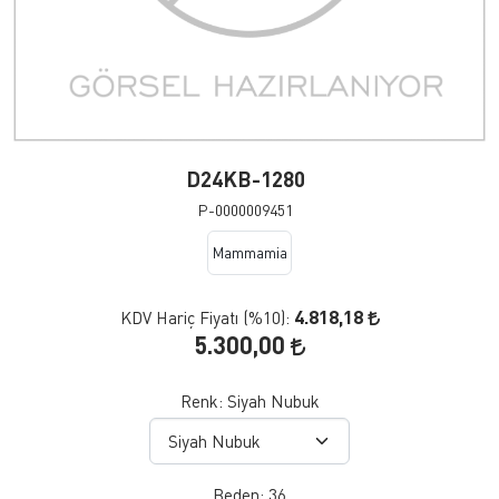
D24KB-1280
P-0000009451
Mammamia
4.818,18
KDV Hariç Fiyatı (
%10
):
5.300,00
Renk:
Siyah Nubuk
Beden:
36