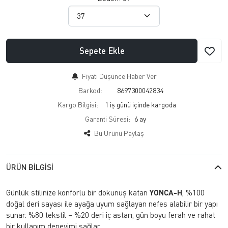
Sepete Ekle
Fiyatı Düşünce Haber Ver
Barkod:
8697300042834
Kargo Bilgisi:
1 iş günü içinde kargoda
Garanti Süresi:
6 ay
Bu Ürünü Paylaş
ÜRÜN BILGISI
Günlük stilinize konforlu bir dokunuş katan
YONCA-H
, %100
doğal deri sayası ile ayağa uyum sağlayan nefes alabilir bir yapı
sunar. %80 tekstil – %20 deri iç astarı, gün boyu ferah ve rahat
bir kullanım deneyimi sağlar.