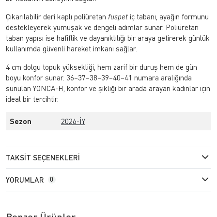
Çıkarılabilir deri kaplı poliüretan
fuspet
iç tabanı, ayağın formunu
destekleyerek yumuşak ve dengeli adımlar sunar. Poliüretan
taban yapısı ise hafiflik ve dayanıklılığı bir araya getirerek günlük
kullanımda güvenli hareket imkanı sağlar.
4 cm dolgu topuk yüksekliği, hem zarif bir duruş hem de gün
boyu konfor sunar. 36–37–38–39–40–41 numara aralığında
sunulan YONCA-H, konfor ve şıklığı bir arada arayan kadınlar için
ideal bir tercihtir.
Sezon
2026-İY
TAKSIT SEÇENEKLERI
YORUMLAR
0
Benzer Ürünler