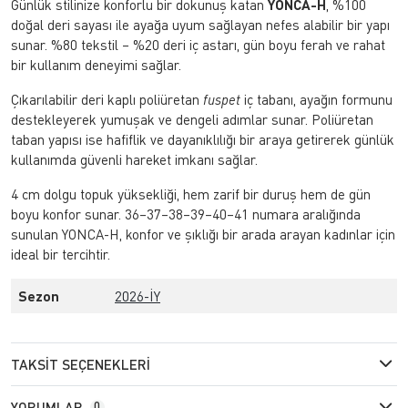
Günlük stilinize konforlu bir dokunuş katan
YONCA-H
, %100
doğal deri sayası ile ayağa uyum sağlayan nefes alabilir bir yapı
sunar. %80 tekstil – %20 deri iç astarı, gün boyu ferah ve rahat
bir kullanım deneyimi sağlar.
Çıkarılabilir deri kaplı poliüretan
fuspet
iç tabanı, ayağın formunu
destekleyerek yumuşak ve dengeli adımlar sunar. Poliüretan
taban yapısı ise hafiflik ve dayanıklılığı bir araya getirerek günlük
kullanımda güvenli hareket imkanı sağlar.
4 cm dolgu topuk yüksekliği, hem zarif bir duruş hem de gün
boyu konfor sunar. 36–37–38–39–40–41 numara aralığında
sunulan YONCA-H, konfor ve şıklığı bir arada arayan kadınlar için
ideal bir tercihtir.
Sezon
2026-İY
TAKSIT SEÇENEKLERI
YORUMLAR
0