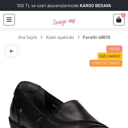
500 TL ve üzeri alışverişlerinizde
KARGO BEDAVA
0
Ana Sayfa
Kadın ayakkabı
Forelli-48010
FIRSAT
HIZLI KARGO
ÜCRETSIZ KARGO