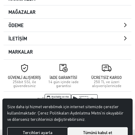
MAĞAZALAR
ÖDEME
İLETİŞİM
MARKALAR
GÜVENLİ ALIŞVERİŞ
İADE GARANTİSİ
ÜCRETSİZ KARGO
256bit SSL ile
14 gün içinde iade
250 TL ve üzeri
güvendesiniz
garantisi
alışverişlerinizde
null
Size daha iyi hizmet verebilmek için internet sitemizde çerezler
© 2023
CENGİZ DERİ
. Tüm hakları saklıdır.
kullanılmaktadır. Çerez Politikaları Aydınlatma Metni’ni okuyabilir
ve dilerseniz tercihlerinizi değiştirebilirsiniz.
Tercihleri ayarla
Tümünü kabul et
®
Hipotenüs
Yeni Nesil E-Ticaret Sistemleri ile Hazırlanmıştır.