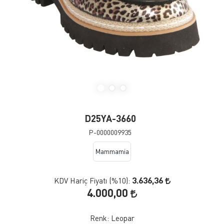
D25YA-3660
P-0000009935
Mammamia
3.636,36
KDV Hariç Fiyatı (
%10
):
4.000,00
Renk:
Leopar