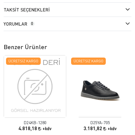
TAKSIT SEÇENEKLERI
YORUMLAR
0
Benzer Ürünler
ÜCRETSIZ KARGO
ÜCRETSIZ KARGO
D24KB-1280
D25YA-705
4.818,18
3.181,82
+kdv
+kdv