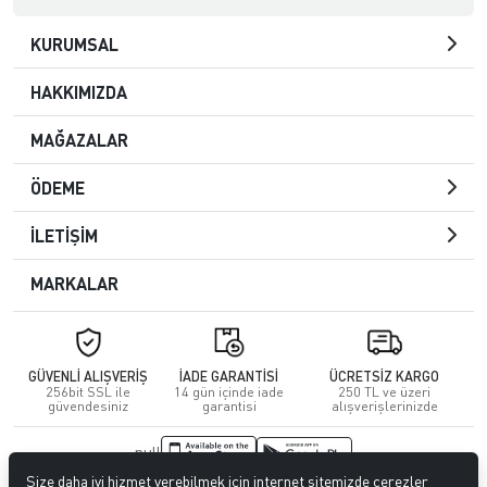
KURUMSAL
HAKKIMIZDA
MAĞAZALAR
ÖDEME
İLETİŞİM
MARKALAR
GÜVENLİ ALIŞVERİŞ
İADE GARANTİSİ
ÜCRETSİZ KARGO
256bit SSL ile
14 gün içinde iade
250 TL ve üzeri
güvendesiniz
garantisi
alışverişlerinizde
null
Size daha iyi hizmet verebilmek için internet sitemizde çerezler