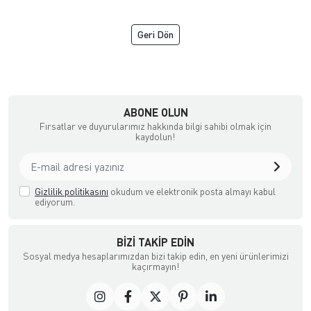
Geri Dön
NGİZ DERİ
ABONE OLUN
Fırsatlar ve duyurularımız hakkında bilgi sahibi olmak için
kaydolun!
Gizlilik politikasını
okudum ve elektronik posta almayı kabul
ediyorum.
BIZI TAKIP EDIN
Sosyal medya hesaplarımızdan bizi takip edin, en yeni ürünlerimizi
kaçırmayın!