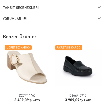
TAKSIT SEÇENEKLERI
YORUMLAR
0
Benzer Ürünler
ÜCRETSIZ KARGO
ÜCRETSIZ KARGO
D25YT-1460
D26YA-3715
3.409,09
3.909,09
+kdv
+kdv