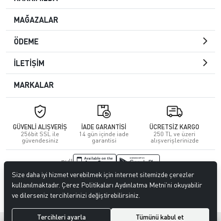
MAĞAZALAR
ÖDEME
İLETİŞİM
MARKALAR
GÜVENLİ ALIŞVERİŞ
İADE GARANTİSİ
ÜCRETSİZ KARGO
256bit SSL ile
14 gün içinde iade
250 TL ve üzeri
güvendesiniz
garantisi
alışverişlerinizde
null
Size daha iyi hizmet verebilmek için internet sitemizde çerezler
© 2023
CENGİZ DERİ
. Tüm hakları saklıdır.
kullanılmaktadır. Çerez Politikaları Aydınlatma Metni’ni okuyabilir
ve dilerseniz tercihlerinizi değiştirebilirsiniz.
Tercihleri ayarla
Tümünü kabul et
®
Hipotenüs
Yeni Nesil E-Ticaret Sistemleri ile Hazırlanmıştır.