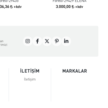
orelli-29435
Forelli-29429 ELENA
636,36
3.000,00
+kdv
+kdv
dan
rimizi
İLETİŞİM
MARKALAR
İletişim