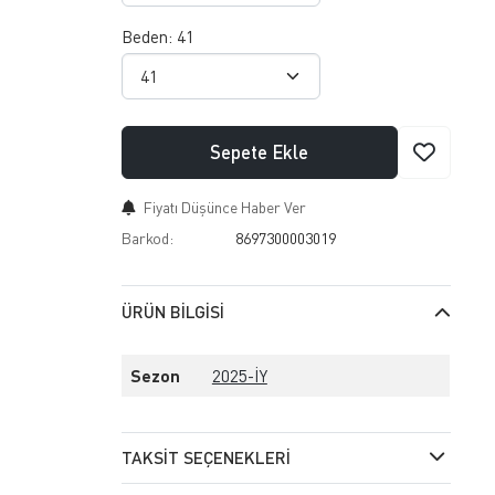
Beden:
41
Sepete Ekle
Fiyatı Düşünce Haber Ver
Barkod:
8697300003019
ÜRÜN BILGISI
Sezon
2025-İY
TAKSIT SEÇENEKLERI