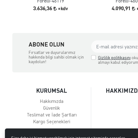
Forelli-46119
Forelli-46
3.636,36
4.090,91
+kdv
ABONE OLUN
Fırsatlar ve duyurularımız
hakkında bilgi sahibi olmak için
Gizlilik politikasını
oku
kaydolun!
almayı kabul ediyorum
KURUMSAL
HAKKIMIZD
Hakkımızda
Güvenlik
Teslimat ve İade Şartları
Kargo Seçenekleri
Size daha iyi hizmet verebilmek için internet sitemizde çerezler