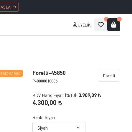
BAŞLA
0
0
ÜYELIK
Forelli-45850
TSIZ KARGO
Forelli
P-0000010006
3.909,09
KDV Hariç Fiyatı (
%10
):
4.300,00
Renk:
Siyah