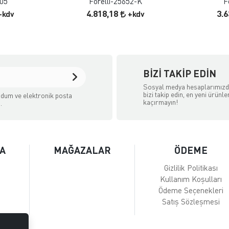
005
Forelli-25652-K
F
4.818,18
3.
+kdv
+kdv
BIZI TAKIP EDIN
Sosyal medya hesaplarımız
bizi takip edin, en yeni ürünle
dum ve elektronik posta
kaçırmayın!
.
A
MAĞAZALAR
ÖDEME
Gizlilik Politikası
Kullanım Koşulları
Ödeme Seçenekleri
Satış Sözleşmesi