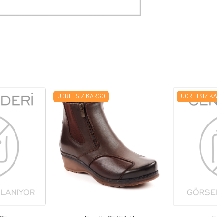
ÜCRETSIZ KARGO
ÜCRETSIZ K
 EKLE
FAVORILERE EKLE
ELE
ÜRÜN İNCELE