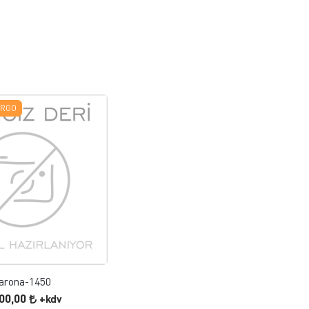
ARGO
FAVORILERE EKLE
ÜRÜN İNCELE
arona-1450
200,00
+kdv