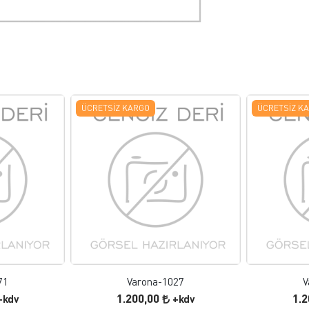
ÜCRETSIZ KARGO
ÜCRETSIZ K
 EKLE
FAVORILERE EKLE
ELE
ÜRÜN İNCELE
71
Varona-1027
V
1.200,00
1.
+kdv
+kdv