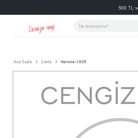
500 TL v
Ana Sayfa
Çanta
Varona-1025