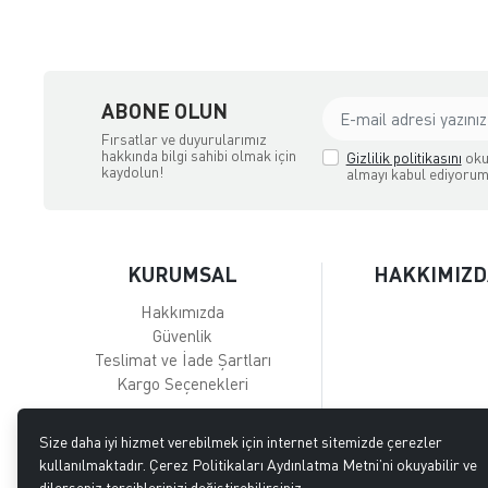
ABONE OLUN
Fırsatlar ve duyurularımız
hakkında bilgi sahibi olmak için
Gizlilik politikasını
oku
kaydolun!
almayı kabul ediyorum
KURUMSAL
HAKKIMIZD
Hakkımızda
Güvenlik
Teslimat ve İade Şartları
Kargo Seçenekleri
Size daha iyi hizmet verebilmek için internet sitemizde çerezler
kullanılmaktadır. Çerez Politikaları Aydınlatma Metni’ni okuyabilir ve
dilerseniz tercihlerinizi değiştirebilirsiniz.