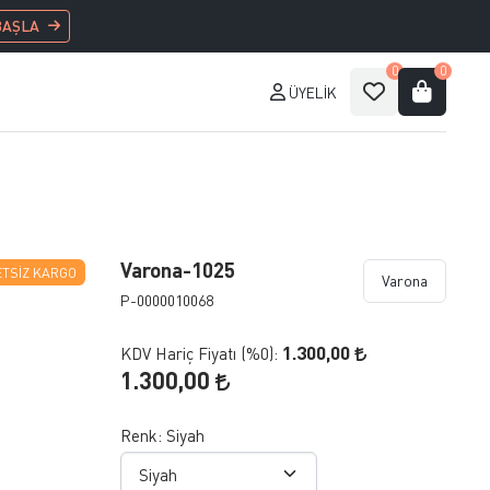
BAŞLA
0
0
ÜYELIK
Varona-1025
TSIZ KARGO
Varona
P-0000010068
1.300,00
KDV Hariç Fiyatı (
%0
):
1.300,00
Renk:
Siyah