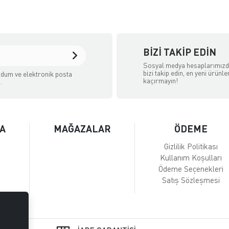
BIZI TAKIP EDIN
Sosyal medya hesaplarımız
bizi takip edin, en yeni ürünle
dum ve elektronik posta
kaçırmayın!
.
A
MAĞAZALAR
ÖDEME
Gizlilik Politikası
Kullanım Koşulları
Ödeme Seçenekleri
Satış Sözleşmesi