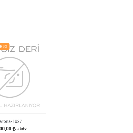
ARGO
FAVORILERE EKLE
ÜRÜN İNCELE
arona-1027
200,00
+kdv