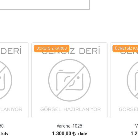
ÜCRETSIZ KARGO
ÜCRETSIZ K
 EKLE
FAVORILERE EKLE
ELE
ÜRÜN İNCELE
50
Varona-1025
V
1.300,00
1.
+kdv
+kdv