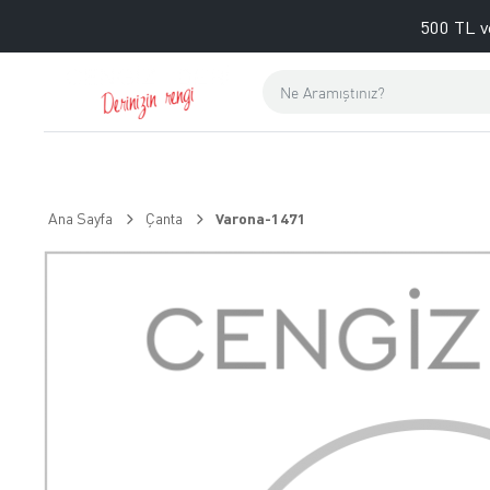
500 TL v
Ana Sayfa
Çanta
Varona-1471