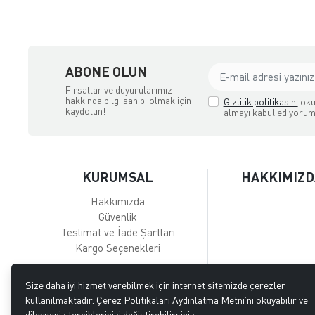
ABONE OLUN
Fırsatlar ve duyurularımız
hakkında bilgi sahibi olmak için
Gizlilik politikasını
oku
kaydolun!
almayı kabul ediyorum
KURUMSAL
HAKKIMIZD
Hakkımızda
Güvenlik
Teslimat ve İade Şartları
Kargo Seçenekleri
Size daha iyi hizmet verebilmek için internet sitemizde çerezler
kullanılmaktadır. Çerez Politikaları Aydınlatma Metni’ni okuyabilir ve
dilerseniz tercihlerinizi değiştirebilirsiniz.