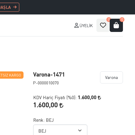
BAŞLA
0
0
ÜYELIK
Varona-1471
TSIZ KARGO
Varona
P-0000010070
1.600,00
KDV Hariç Fiyatı (
%0
):
1.600,00
Renk:
BEJ