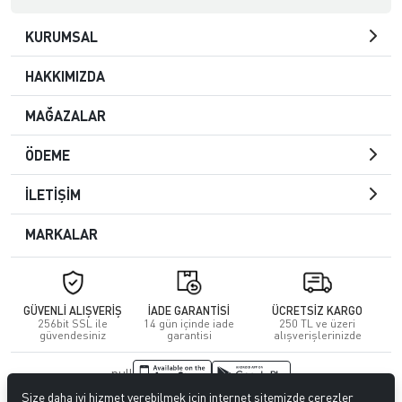
KURUMSAL
HAKKIMIZDA
MAĞAZALAR
ÖDEME
İLETİŞİM
MARKALAR
GÜVENLİ ALIŞVERİŞ
İADE GARANTİSİ
ÜCRETSİZ KARGO
256bit SSL ile
14 gün içinde iade
250 TL ve üzeri
güvendesiniz
garantisi
alışverişlerinizde
null
Size daha iyi hizmet verebilmek için internet sitemizde çerezler