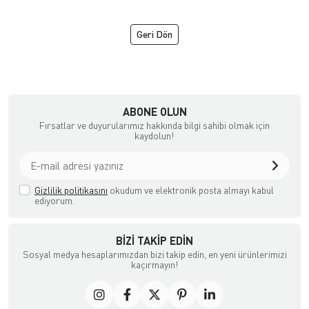
Geri Dön
NGİZ DERİ
ABONE OLUN
Fırsatlar ve duyurularımız hakkında bilgi sahibi olmak için
kaydolun!
Gizlilik politikasını
okudum ve elektronik posta almayı kabul
ediyorum.
BIZI TAKIP EDIN
Sosyal medya hesaplarımızdan bizi takip edin, en yeni ürünlerimizi
kaçırmayın!