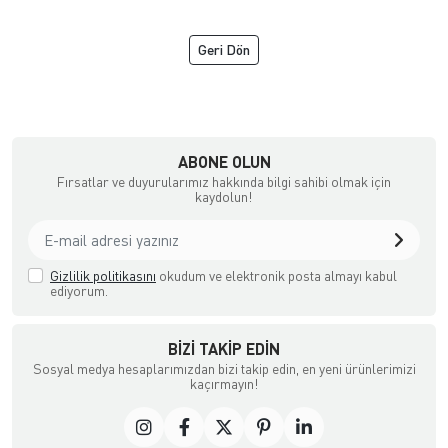
Geri Dön
NGİZ DERİ
ABONE OLUN
Fırsatlar ve duyurularımız hakkında bilgi sahibi olmak için
kaydolun!
Gizlilik politikasını
okudum ve elektronik posta almayı kabul
ediyorum.
BIZI TAKIP EDIN
Sosyal medya hesaplarımızdan bizi takip edin, en yeni ürünlerimizi
kaçırmayın!