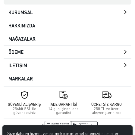
KURUMSAL
HAKKIMIZDA
MAĞAZALAR
ÖDEME
İLETİŞİM
MARKALAR
GÜVENLİ ALIŞVERİŞ
İADE GARANTİSİ
ÜCRETSİZ KARGO
256bit SSL ile
14 gün içinde iade
250 TL ve üzeri
güvendesiniz
garantisi
alışverişlerinizde
null
Size daha iyi hizmet verebilmek için internet sitemizde çerezler