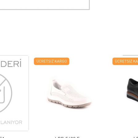
ÜCRETSIZ KARGO
ÜCRETSIZ K
 EKLE
FAVORILERE EKLE
ELE
ÜRÜN İNCELE