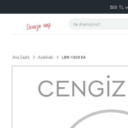
500 TL v
Ana Sayfa
Ayakkabı
LBR-1020 EA