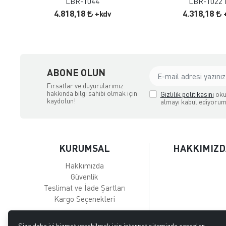
LBR-1044
LBR-1022 
4.818,18
4.318,18
+kdv
ABONE OLUN
Fırsatlar ve duyurularımız
hakkında bilgi sahibi olmak için
Gizlilik politikasını
oku
kaydolun!
almayı kabul ediyorum
KURUMSAL
HAKKIMIZD
Hakkımızda
Güvenlik
Teslimat ve İade Şartları
Kargo Seçenekleri
Size daha iyi hizmet verebilmek için internet sitemizde çerezler