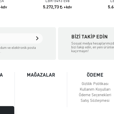
EA
LBR-5493 Eva
L
5.272,73
5.
+kdv
+kdv
BIZI TAKIP EDIN
Sosyal medya hesaplarımız
bizi takip edin, en yeni ürünle
dum ve elektronik posta
kaçırmayın!
.
A
MAĞAZALAR
ÖDEME
Gizlilik Politikası
Kullanım Koşulları
Ödeme Seçenekleri
Satış Sözleşmesi