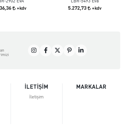
BR-2902 EVA
LBR-5493 Eva
636,36
5.272,73
+kdv
+kdv
dan
rimizi
İLETİŞİM
MARKALAR
İletişim