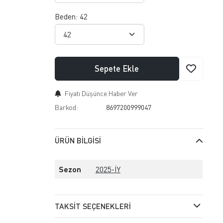
Beden:
42
Sepete Ekle
Fiyatı Düşünce Haber Ver
Barkod:
8697200999047
ÜRÜN BILGISI
Sezon
2025-İY
TAKSIT SEÇENEKLERI