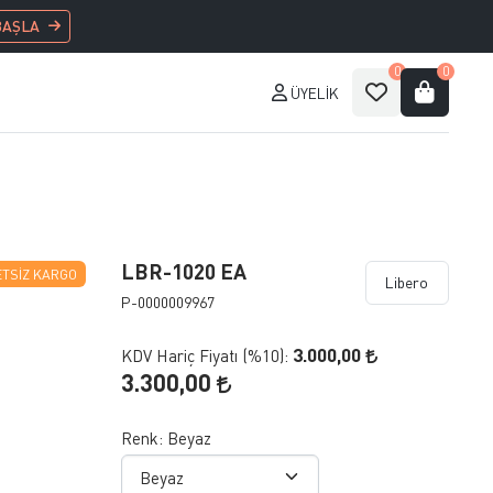
BAŞLA
0
0
ÜYELIK
LBR-1020 EA
TSIZ KARGO
Libero
P-0000009967
3.000,00
KDV Hariç Fiyatı (
%10
):
3.300,00
Renk:
Beyaz