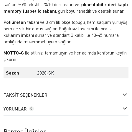
sağlar. %90 tekstil + %10 deri astarı ve
çıkartılabilir deri kaplı
memory fuspet iç tabanı
, gün boyu rahatlık ve destek sunar.
Poliüretan
tabanı ve 3 cm’lik ökçe topuğu, hem sağlam yürüyüş
hem de şık bir duruş sağlar. Bağcıksız tasarımı ile pratik
kullanım imkanı sunar ve standart G kalıbı ile 40-45 numara
aralığında mükemmel uyum sağlar.
MOTTO-G
ile stilinizi tamamlayın ve her adımda konforun keyfini
çıkarın.
Sezon
2020-SK
TAKSIT SEÇENEKLERI
YORUMLAR
0
Benzer Ürünler