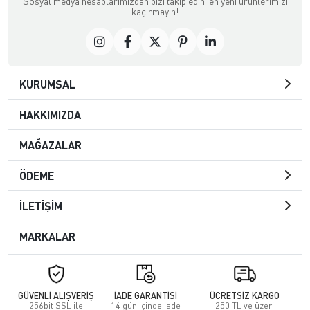
Sosyal medya hesaplarımızdan bizi takip edin, en yeni ürünlerimizi
kaçırmayın!
KURUMSAL
HAKKIMIZDA
MAĞAZALAR
ÖDEME
İLETİŞİM
MARKALAR
GÜVENLİ ALIŞVERİŞ
İADE GARANTİSİ
ÜCRETSİZ KARGO
256bit SSL ile
14 gün içinde iade
250 TL ve üzeri