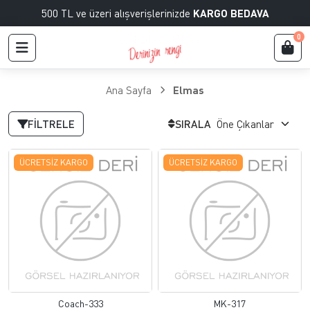
500 TL ve üzeri alışverişlerinizde
KARGO BEDAVA
0
Ana Sayfa
Elmas
FILTRELE
SIRALA
ÜCRETSIZ KARGO
ÜCRETSIZ KARGO
Coach-333
MK-317