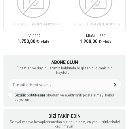
LV-1002
MiuMiu-330
1.750,00
1.900,00
+kdv
+kdv
NGİZ DERİ
ABONE OLUN
Fırsatlar ve duyurularımız hakkında bilgi sahibi olmak için
kaydolun!
Gizlilik politikasını
okudum ve elektronik posta almayı kabul
ediyorum.
BIZI TAKIP EDIN
Sosyal medya hesaplarımızdan bizi takip edin, en yeni ürünlerimizi
kaçırmayın!