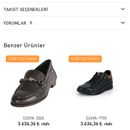
TAKSIT SEÇENEKLERI
YORUMLAR
0
Benzer Ürünler
ÜCRETSIZ KARGO
ÜCRETSIZ KARGO
D25YA-3320
D26YA-7755
3.636,36
3.636,36
+kdv
+kdv