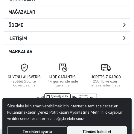
MAĞAZALAR
ÖDEME
İLETİŞİM
MARKALAR
GÜVENLİ ALIŞVERİŞ
İADE GARANTİSİ
ÜCRETSİZ KARGO
256bit SSL ile
14 gün içinde iade
250 TL ve üzeri
güvendesiniz
garantisi
alışverişlerinizde
null
Size daha iyi hizmet verebilmek için internet sitemizde çerezler
© 2023
CENGİZ DERİ
. Tüm hakları saklıdır.
kullanılmaktadır. Çerez Politikaları Aydınlatma Metni’ni okuyabilir
ve dilerseniz tercihlerinizi değiştirebilirsiniz.
Tercihleri ayarla
Tümünü kabul et
®
Hipotenüs
Yeni Nesil E-Ticaret Sistemleri ile Hazırlanmıştır.