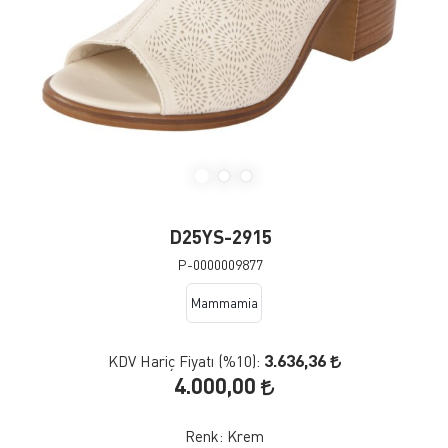
D25YS-2915
P-0000009877
Mammamia
3.636,36
KDV Hariç Fiyatı (
%10
):
4.000,00
Renk:
Krem