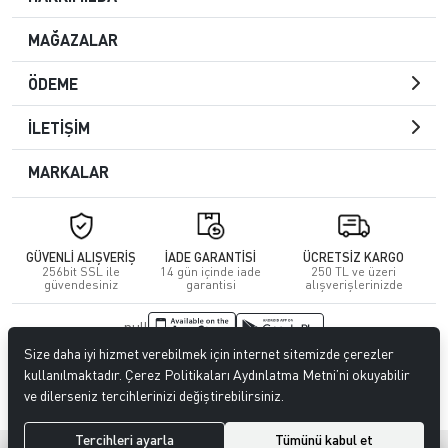
MAĞAZALAR
ÖDEME
İLETİŞİM
MARKALAR
GÜVENLİ ALIŞVERİŞ
İADE GARANTİSİ
ÜCRETSİZ KARGO
256bit SSL ile
14 gün içinde iade
250 TL ve üzeri
güvendesiniz
garantisi
alışverişlerinizde
null
Size daha iyi hizmet verebilmek için internet sitemizde çerezler
© 2023
CENGİZ DERİ
. Tüm hakları saklıdır.
kullanılmaktadır. Çerez Politikaları Aydınlatma Metni’ni okuyabilir
ve dilerseniz tercihlerinizi değiştirebilirsiniz.
Tercihleri ayarla
Tümünü kabul et
®
Hipotenüs
Yeni Nesil E-Ticaret Sistemleri ile Hazırlanmıştır.