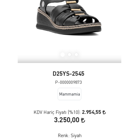
D25YS-2545
P-0000009873
Mammamia
2.954,55
KDV Hariç Fiyatı (
%10
):
3.250,00
Renk:
Siyah