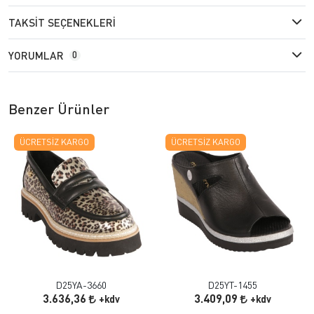
TAKSIT SEÇENEKLERI
YORUMLAR
0
Benzer Ürünler
ÜCRETSIZ KARGO
ÜCRETSIZ KARGO
D25YA-3660
D25YT-1455
3.636,36
3.409,09
+kdv
+kdv