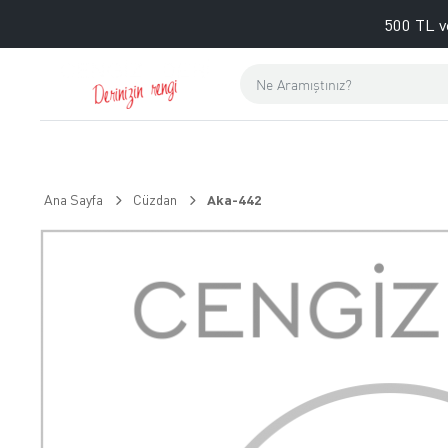
500 TL v
Ana Sayfa
Cüzdan
Aka-442