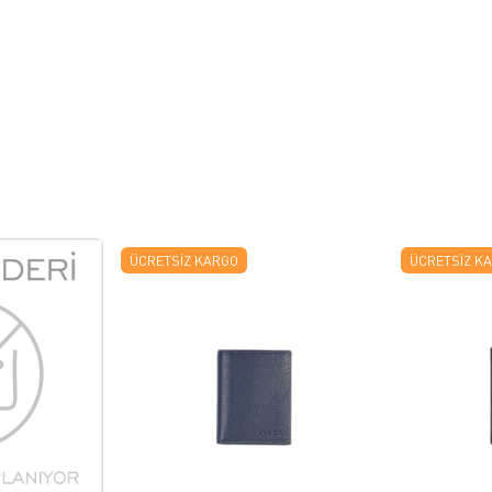
ÜCRETSIZ KARGO
ÜCRETSIZ K
 EKLE
FAVORILERE EKLE
ELE
ÜRÜN İNCELE