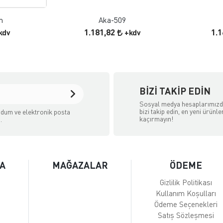
m
Aka-509
1.181,82
1.
kdv
+kdv
BIZI TAKIP EDIN
Sosyal medya hesaplarımız
bizi takip edin, en yeni ürünle
dum ve elektronik posta
kaçırmayın!
.
A
MAĞAZALAR
ÖDEME
Gizlilik Politikası
Kullanım Koşulları
Ödeme Seçenekleri
Satış Sözleşmesi