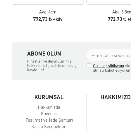
Aka-4cm
Aka-3,5c
772,73
772,73
+kdv
+
ABONE OLUN
Fırsatlar ve duyurularımız
hakkında bilgi sahibi olmak için
Gizlilik politikasını
oku
kaydolun!
almayı kabul ediyorum
KURUMSAL
HAKKIMIZD
Hakkımızda
Güvenlik
Teslimat ve İade Şartları
Kargo Seçenekleri