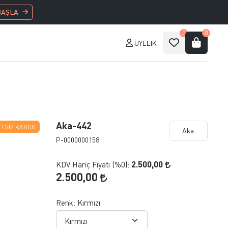
BAŞLA
0
0
ÜYELIK
Aka-442
TSIZ KARGO
Aka
P-0000000158
2.500,00
KDV Hariç Fiyatı (
%0
):
2.500,00
Renk:
Kırmızı