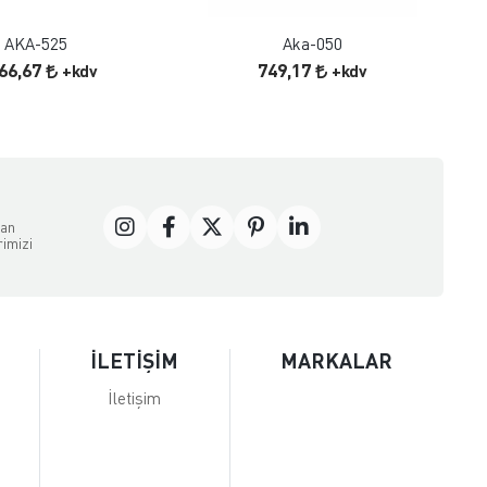
AKA-525
Aka-050
166,67
749,17
+kdv
+kdv
dan
rimizi
İLETİŞİM
MARKALAR
İletişim