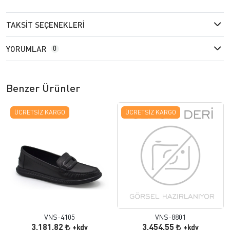
TAKSIT SEÇENEKLERI
YORUMLAR
0
Benzer Ürünler
ÜCRETSIZ KARGO
ÜCRETSIZ KARGO
VNS-4105
VNS-8801
3.181,82
3.454,55
+kdv
+kdv