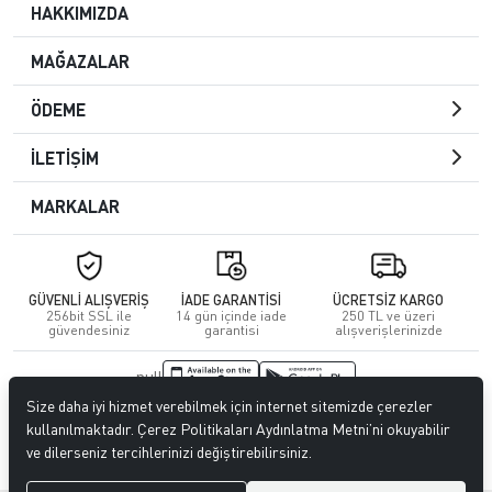
HAKKIMIZDA
MAĞAZALAR
ÖDEME
İLETİŞİM
MARKALAR
GÜVENLİ ALIŞVERİŞ
İADE GARANTİSİ
ÜCRETSİZ KARGO
256bit SSL ile
14 gün içinde iade
250 TL ve üzeri
güvendesiniz
garantisi
alışverişlerinizde
null
Size daha iyi hizmet verebilmek için internet sitemizde çerezler
© 2023
CENGİZ DERİ
. Tüm hakları saklıdır.
kullanılmaktadır. Çerez Politikaları Aydınlatma Metni’ni okuyabilir
ve dilerseniz tercihlerinizi değiştirebilirsiniz.