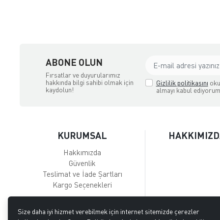
NGİZ DERİ
ABONE OLUN
Fırsatlar ve duyurularımız
hakkında bilgi sahibi olmak için
Gizlilik politikasını
oku
kaydolun!
almayı kabul ediyorum
KURUMSAL
HAKKIMIZD
Hakkımızda
Güvenlik
Teslimat ve İade Şartları
Kargo Seçenekleri
Size daha iyi hizmet verebilmek için internet sitemizde çerezler