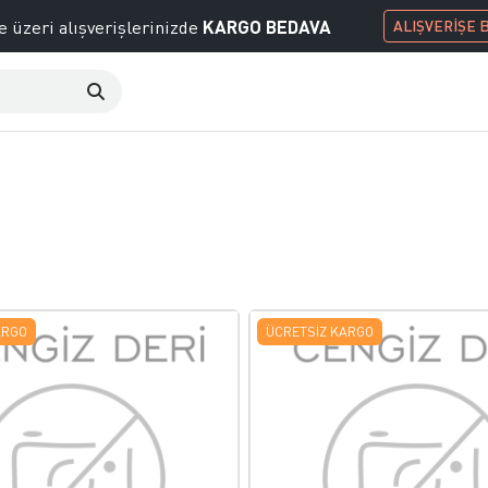
KARGO BEDAVA
e üzeri alışverişlerinizde
ALIŞVERİŞE 
ARGO
ÜCRETSIZ KARGO