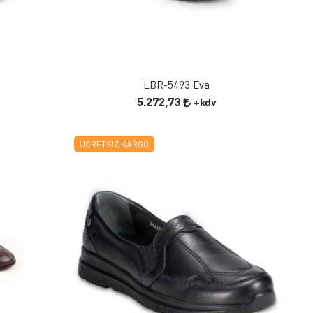
FAVORILERE EKLE
ÜRÜN İNCELE
LBR-5493 Eva
5.272,73
+kdv
ÜCRETSIZ KARGO
FAVORILERE EKLE