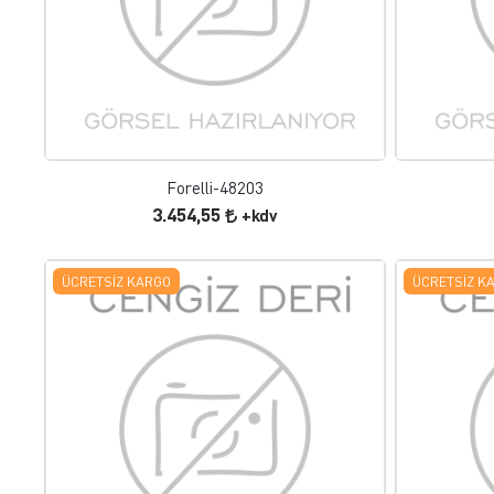
FAVORILERE EKLE
ÜRÜN İNCELE
Forelli-48203
3.454,55
+kdv
ÜCRETSIZ KARGO
ÜCRETSIZ K