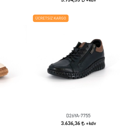
ÜCRETSIZ KARGO
FAVORILERE EKLE
ÜRÜN İNCELE
D26YA-7755
3.636,36
+kdv