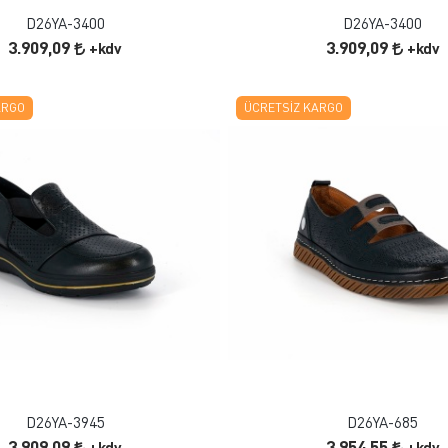
D26YA-3400
D26YA-3400
3.909,09
3.909,09
+kdv
+kdv
ARGO
ÜCRETSIZ KARGO
FAVORILERE EKLE
FAVORILERE EKLE
ÜRÜN İNCELE
ÜRÜN İNCELE
D26YA-3945
D26YA-685
3.909,09
3.954,55
+kdv
+kdv