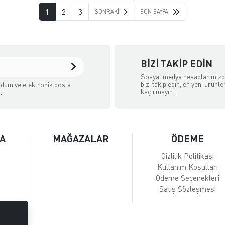
1
2
3
SONRAKI
SON SAYFA
BIZI TAKIP EDIN
Sosyal medya hesaplarımız
bizi takip edin, en yeni ürünle
dum ve elektronik posta
kaçırmayın!
.
A
MAĞAZALAR
ÖDEME
Gizlilik Politikası
Kullanım Koşulları
Ödeme Seçenekleri
Satış Sözleşmesi