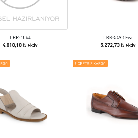
FAVORILERE EKLE
FAVORILERE EKLE
ÜRÜN İNCELE
ÜRÜN İNCELE
LBR-1044
LBR-5493 Eva
4.818,18
5.272,73
+kdv
+kdv
ARGO
ÜCRETSIZ KARGO
FAVORILERE EKLE
FAVORILERE EKLE