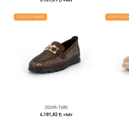
ÜCRETSIZ KARGO
ÜCRETSIZ K
FAVORILERE EKLE
ÜRÜN İNCELE
D26YA-7680
4.181,82
+kdv