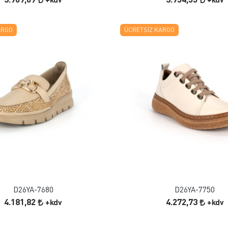
ARGO
ÜCRETSIZ KARGO
FAVORILERE EKLE
FAVORILERE EKLE
ÜRÜN İNCELE
ÜRÜN İNCELE
D26YA-7680
D26YA-7750
4.181,82
4.272,73
+kdv
+kdv