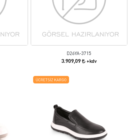
FAVORILERE EKLE
ÜRÜN İNCELE
D26YA-3715
3.909,09
+kdv
ÜCRETSIZ KARGO