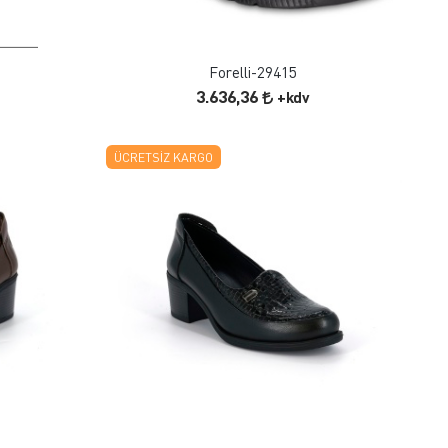
ÜRÜN İNCELE
Forelli-29415
3.636,36
+kdv
ÜCRETSIZ KARGO
FAVORILERE EKLE
ÜRÜN İNCELE