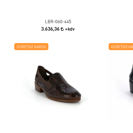
ÜRÜN İNCELE
LBR-060-445
3.636,36
+kdv
ÜCRETSIZ KARGO
ÜCRETSIZ K
FAVORILERE EKLE
ÜRÜN İNCELE