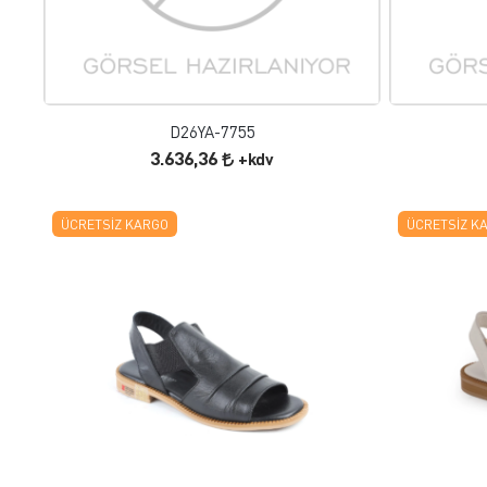
FAVORILERE EKLE
ÜRÜN İNCELE
D26YA-7755
3.636,36
+kdv
ÜCRETSIZ KARGO
ÜCRETSIZ K
FAVORILERE EKLE