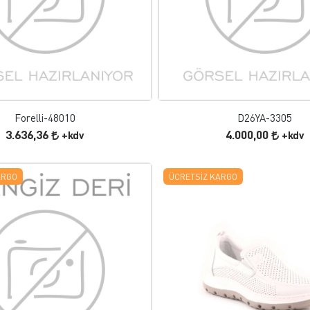
FAVORILERE EKLE
FAVORILERE EKLE
ÜRÜN İNCELE
ÜRÜN İNCELE
Forelli-48010
D26YA-3305
3.636,36
4.000,00
+kdv
+kdv
ARGO
ÜCRETSIZ KARGO