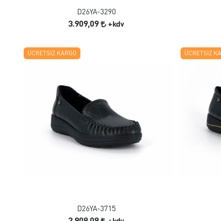
D26YA-3290
3.909,09
+kdv
ÜCRETSIZ KARGO
ÜCRETSIZ K
FAVORILERE EKLE
ÜRÜN İNCELE
D26YA-3715
3.909,09
+kdv