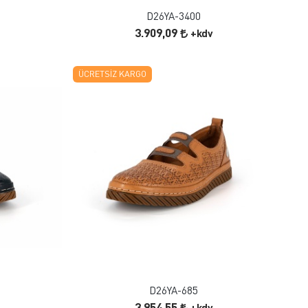
D26YA-3400
3.909,09
+kdv
ÜCRETSIZ KARGO
FAVORILERE EKLE
ÜRÜN İNCELE
D26YA-685
3.954,55
+kdv