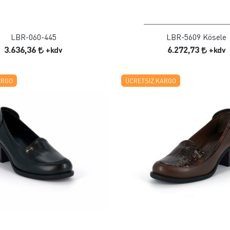
ÜRÜN İNCELE
ÜRÜN İNCELE
LBR-060-445
LBR-5609 Kösele
3.636,36
6.272,73
+kdv
+kdv
ARGO
ÜCRETSIZ KARGO
FAVORILERE EKLE
FAVORILERE EKLE
ÜRÜN İNCELE
ÜRÜN İNCELE