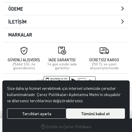
ÖDEME
İLETİŞİM
MARKALAR
GÜVENLİ ALIŞVERİŞ
İADE GARANTİSİ
ÜCRETSİZ KARGO
256bit SSL ile
14 gün içinde iade
250 TL ve üzeri
güvendesiniz
garantisi
alışverişlerinizde
null
Size daha iyi hizmet verebilmek için internet sitemizde çerezler
© 2023
CENGİZ DERİ
. Tüm hakları saklıdır.
kullanılmaktadır. Çerez Politikaları Aydınlatma Metni’ni okuyabilir
ve dilerseniz tercihlerinizi değiştirebilirsiniz.
Tercihleri ayarla
Tümünü kabul et
®
Hipotenüs
Yeni Nesil E-Ticaret Sistemleri ile Hazırlanmıştır.
0
0
Gizlilik ve Çerez Politikası
MENÜ
ARAMA
ÜYELIK
FAVORILERIM
SEPETIM