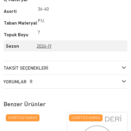
36-40
Asorti
P.U.
Taban Materyal
7
Topuk Boyu
Sezon
2026-İY
TAKSIT SEÇENEKLERI
YORUMLAR
0
Benzer Ürünler
ÜCRETSIZ KARGO
ÜCRETSIZ KARGO