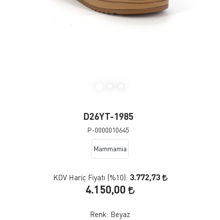
D26YT-1985
P-0000010645
Mammamia
3.772,73
KDV Hariç Fiyatı (
%10
):
4.150,00
Renk:
Beyaz