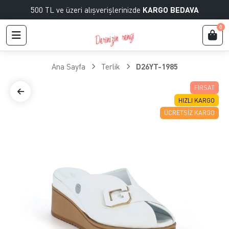
500 TL ve üzeri alışverişlerinizde
KARGO BEDAVA
0
Ana Sayfa
Terlik
D26YT-1985
FIRSAT
HIZLI KARGO
ÜCRETSIZ KARGO