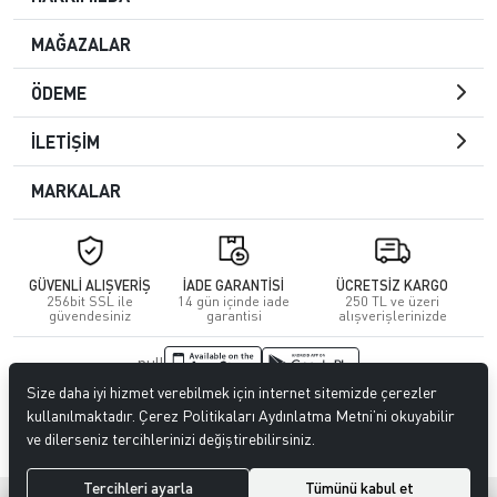
MAĞAZALAR
ÖDEME
İLETİŞİM
MARKALAR
GÜVENLİ ALIŞVERİŞ
İADE GARANTİSİ
ÜCRETSİZ KARGO
256bit SSL ile
14 gün içinde iade
250 TL ve üzeri
güvendesiniz
garantisi
alışverişlerinizde
null
Size daha iyi hizmet verebilmek için internet sitemizde çerezler
© 2023
CENGİZ DERİ
. Tüm hakları saklıdır.
kullanılmaktadır. Çerez Politikaları Aydınlatma Metni’ni okuyabilir
ve dilerseniz tercihlerinizi değiştirebilirsiniz.
Tercihleri ayarla
Tümünü kabul et
®
Hipotenüs
Yeni Nesil E-Ticaret Sistemleri ile Hazırlanmıştır.