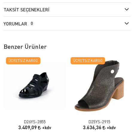
TAKSIT SEÇENEKLERI
YORUMLAR
0
Benzer Ürünler
ÜCRETSIZ KARGO
ÜCRETSIZ KARGO
D26YS-2855
D25YS-2915
3.409,09
3.636,36
+kdv
+kdv