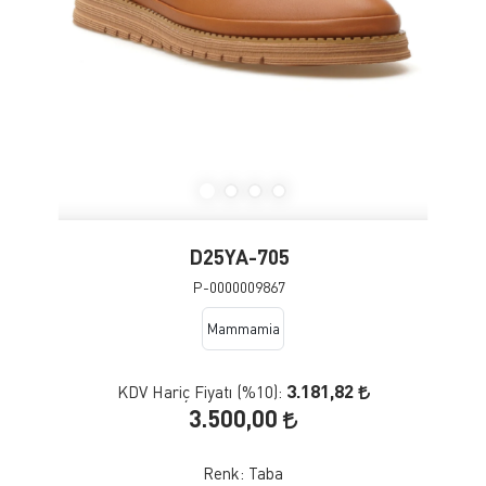
D25YA-705
P-0000009867
Mammamia
3.181,82
KDV Hariç Fiyatı (
%10
):
3.500,00
Renk:
Taba