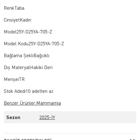
RenkTaba
CinsiyetKadın
Model25Y-D25YA-705-Z
Model Kodu25Y-D25YA-705-Z
Bağlama ŞekliBağcıklı
Dış MateryalHakiki Deri
MenşeiTR
Stok Adedi10 adetten az
Benzer Ürünler:Mammamia
Sezon
2025-İY