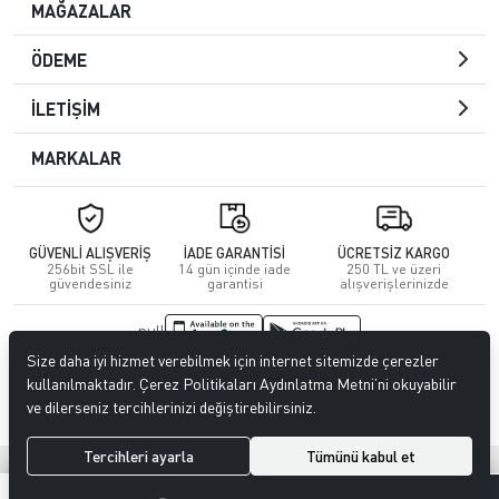
MAĞAZALAR
ÖDEME
İLETİŞİM
MARKALAR
GÜVENLİ ALIŞVERİŞ
İADE GARANTİSİ
ÜCRETSİZ KARGO
256bit SSL ile
14 gün içinde iade
250 TL ve üzeri
güvendesiniz
garantisi
alışverişlerinizde
null
Size daha iyi hizmet verebilmek için internet sitemizde çerezler
© 2023
CENGİZ DERİ
. Tüm hakları saklıdır.
kullanılmaktadır. Çerez Politikaları Aydınlatma Metni’ni okuyabilir
ve dilerseniz tercihlerinizi değiştirebilirsiniz.
Tercihleri ayarla
Tümünü kabul et
®
Hipotenüs
Yeni Nesil E-Ticaret Sistemleri ile Hazırlanmıştır.
0
0