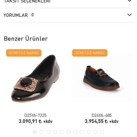
TAKSIT SEÇENEKLERI
YORUMLAR
0
Benzer Ürünler
ÜCRETSIZ KARGO
ÜCRETSIZ KARGO
D25YA-7225
D26YA-685
3.090,91
3.954,55
+kdv
+kdv