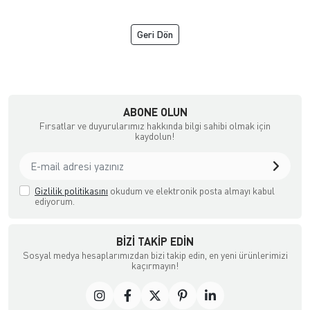
Geri Dön
NGİZ DERİ
ABONE OLUN
Fırsatlar ve duyurularımız hakkında bilgi sahibi olmak için
kaydolun!
Gizlilik politikasını
okudum ve elektronik posta almayı kabul
ediyorum.
BIZI TAKIP EDIN
Sosyal medya hesaplarımızdan bizi takip edin, en yeni ürünlerimizi
kaçırmayın!