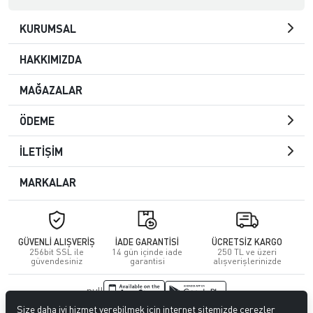
KURUMSAL
HAKKIMIZDA
MAĞAZALAR
ÖDEME
İLETİŞİM
MARKALAR
GÜVENLİ ALIŞVERİŞ
İADE GARANTİSİ
ÜCRETSİZ KARGO
256bit SSL ile
14 gün içinde iade
250 TL ve üzeri
güvendesiniz
garantisi
alışverişlerinizde
null
Size daha iyi hizmet verebilmek için internet sitemizde çerezler