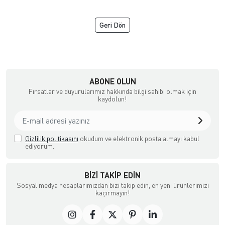
Geri Dön
NGİZ DERİ
ABONE OLUN
Fırsatlar ve duyurularımız hakkında bilgi sahibi olmak için
kaydolun!
Gizlilik politikasını
okudum ve elektronik posta almayı kabul
ediyorum.
BIZI TAKIP EDIN
Sosyal medya hesaplarımızdan bizi takip edin, en yeni ürünlerimizi
kaçırmayın!