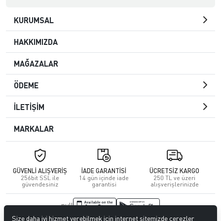
KURUMSAL
HAKKIMIZDA
MAĞAZALAR
ÖDEME
İLETİŞİM
MARKALAR
GÜVENLİ ALIŞVERİŞ
İADE GARANTİSİ
ÜCRETSİZ KARGO
256bit SSL ile
14 gün içinde iade
250 TL ve üzeri
güvendesiniz
garantisi
alışverişlerinizde
null
Size daha iyi hizmet verebilmek için internet sitemizde çerezler